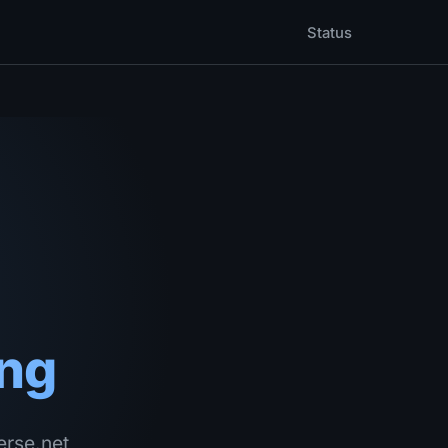
Status
ng
erse.net