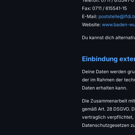
Telefon: 0711 / 615541-0
Fax: 0711 / 615541-15
E-Mail:
poststelle@lfdi.
Website:
www.baden-wue
Du kannst dich alternat
Einbindung exter
Deine Daten werden grun
der im Rahmen der techni
Daten erhalten kann.
Die Zusammenarbeit mit 
gemäß Art. 28 DSGVO. Da
vertraglich verpflichtet
Datenschutzgesetzen zu